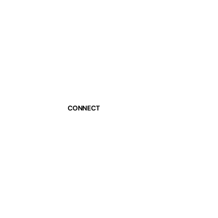
CONNECT