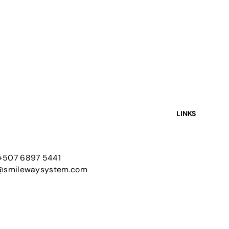
LINKS
+507 6897 5441
a@smilewaysystem.com